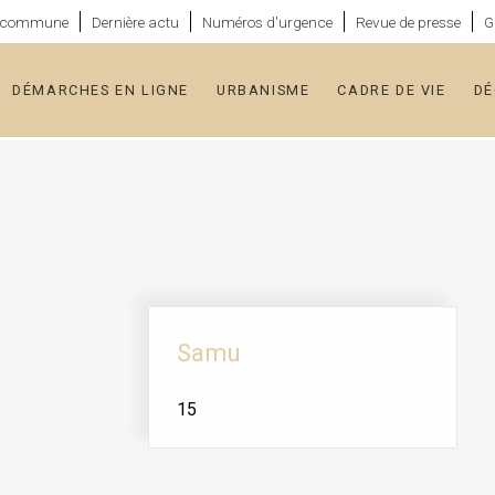
a commune
Dernière actu
Numéros d'urgence
Revue de presse
G
DÉMARCHES EN LIGNE
URBANISME
CADRE DE VIE
DÉ
Samu
15