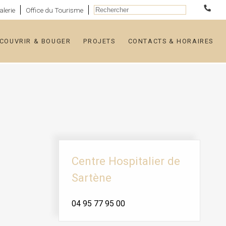
alerie
Office du Tourisme
COUVRIR & BOUGER
PROJETS
CONTACTS & HORAIRES
Pages :
Documents :
Centre Hospitalier de
Sartène
04 95 77 95 00