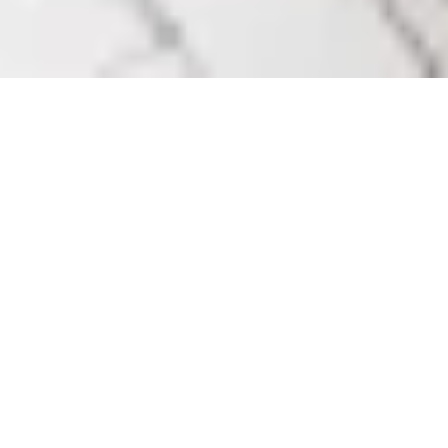
La taxe
de séjour
La taxe de séjour est une taxe due par les voyageurs qui
séjournent à titre onéreux dans un hébergement et qui sert
intégralement aux dépenses qui favorisent la fréquentation
touristique et les actions de structuration touristiques du
territoire. Elle permet au contribuable local de ne pas
supporter seul les frais liés au tourisme dans sa commune.
Sur les territoires de la communauté de communes du
Sartenais Valinco Taravo (CCSVT), elle est instaurée depuis
le 1
er
janvier 2006. Elle soumet tous les hébergements au